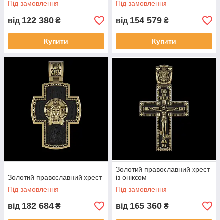
Під замовлення
Під замовлення
122 380
154 579
від
₴
від
₴
Купити
Купити
Золотий православний хрест
Золотий православний хрест
із оніксом
Під замовлення
Під замовлення
182 684
165 360
від
₴
від
₴