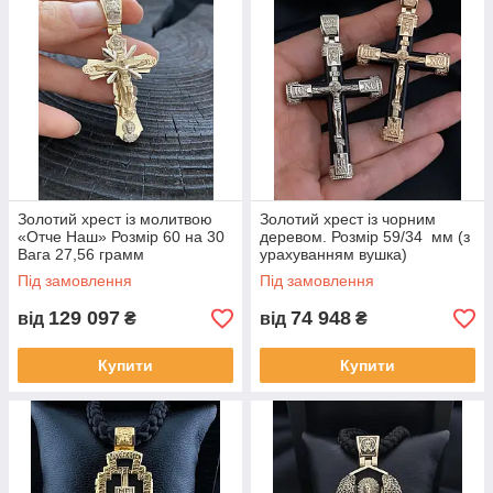
Золотий хрест із молитвою
Золотий хрест із чорним
«Отче Наш» Розмір 60 на 30
деревом. Розмір 59/34 мм (з
Вага 27,56 грамм
урахуванням вушка)
Під замовлення
Під замовлення
129 097
74 948
від
₴
від
₴
Купити
Купити