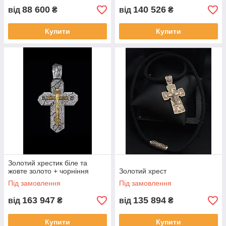
88 600
140 526
від
₴
від
₴
Купити
Купити
Золотий хрестик біле та
жовте золото + чорніння
Золотий хрест
Під замовлення
Під замовлення
163 947
135 894
від
₴
від
₴
Купити
Купити