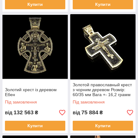
Купити
Купити
Золотой православный крест
Золотий хрест із деревом
з чорним деревом Розмір:
Ебен
60/35 мм Вага +- 16,2 грамм
Під замовлення
Під замовлення
132 563
75 884
від
₴
від
₴
Купити
Купити