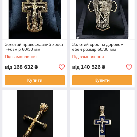
Золотий православний хрест
Золотий хрест із деревом
▫️Розмір 60/30 мм
ебен розмір 60/38 мм
Під замовлення
Під замовлення
168 632
140 526
від
₴
від
₴
Купити
Купити