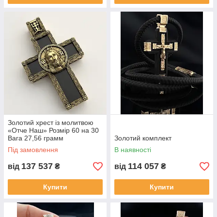
Золотий хрест із молитвою
«Отче Наш» Розмір 60 на 30
Вага 27,56 грамм
Золотий комплект
Під замовлення
В наявності
137 537
114 057
від
₴
від
₴
Купити
Купити