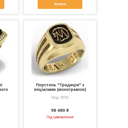
Купити
зі
Перстень "Традиція" з
ного
ініціалами (монограмою)
0722
98 480 ₴
Під замовлення