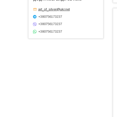
art_of_silver@ukr.net
+380756173237
+380756173237
+380756173237