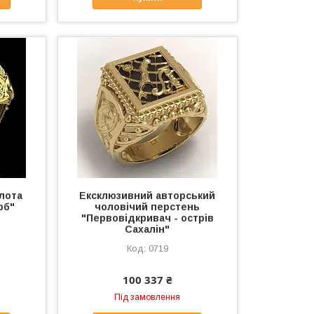
олота
Ексклюзивний авторський
рб"
чоловічий перстень
"Первовідкривач - острів
Сахалін"
0719
100 337 ₴
Під замовлення