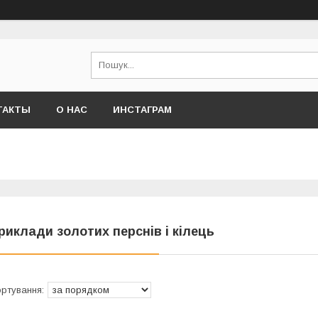
ТАКТЫ
О НАС
ИНСТАГРАМ
риклади золотих перснів і кілець