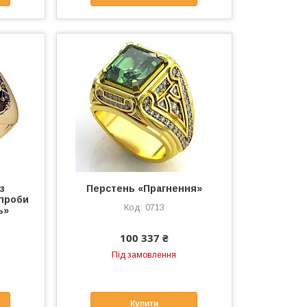
з
Перстень «Прагнення»
 проби
0713
ь»
100 337 ₴
Під замовлення
Купити