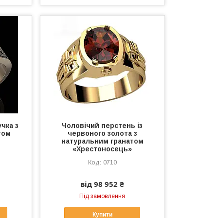
чка з
Чоловічий перстень із
том
червоного золота з
натуральним гранатом
«Хрестоносець»
0710
від 98 952 ₴
Під замовлення
Купити