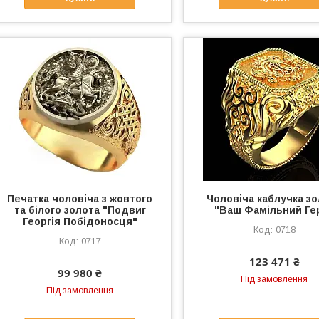
Печатка чоловіча з жовтого
Чоловіча каблучка з
та білого золота "Подвиг
"Ваш Фамільний Ге
Георгія Побідоносця"
0718
0717
123 471 ₴
99 980 ₴
Під замовлення
Під замовлення