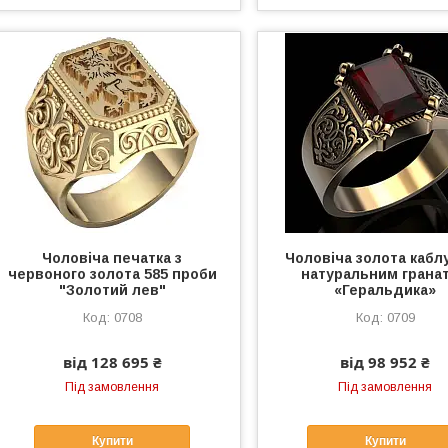
Чоловіча печатка з
Чоловіча золота каблу
червоного золота 585 проби
натуральним грана
"Золотий лев"
«Геральдика»
0708
0709
від 128 695 ₴
від 98 952 ₴
Під замовлення
Під замовлення
Купити
Купити