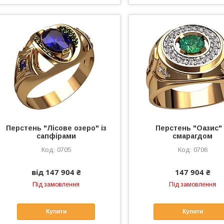
Перстень "Лісове озеро" із
Перстень "Оазис" 
сапфірами
смарагдом
0705
0706
від 147 904 ₴
147 904 ₴
Під замовлення
Під замовлення
Купити
Купити