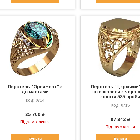
Перстень "Орнамент" з
Перстень "Царський"
діамантами
гравіювання з черво
золота 585 проб
0714
0715
85 700 ₴
87 842 ₴
Під замовлення
Під замовлення
Купити
Купити