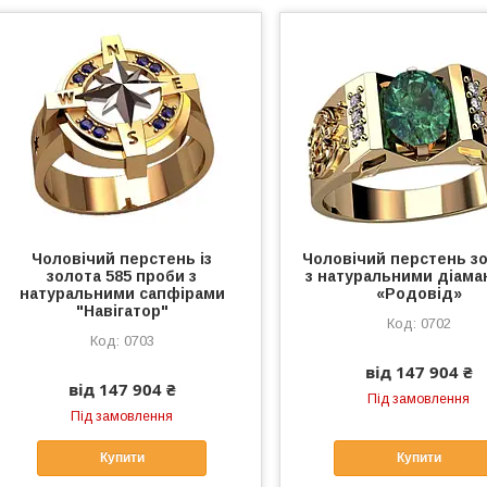
Чоловічий перстень із
Чоловічий перстень з
золота 585 проби з
з натуральними діама
натуральними сапфірами
«Родовід»
"Навігатор"
0702
0703
від 147 904 ₴
від 147 904 ₴
Під замовлення
Під замовлення
Купити
Купити