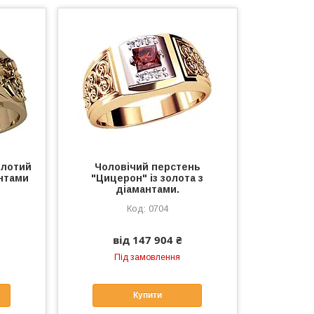
олотий
Чоловічий перстень
нтами
"Цицерон" із золота з
діамантами.
0704
від 147 904 ₴
Під замовлення
Купити