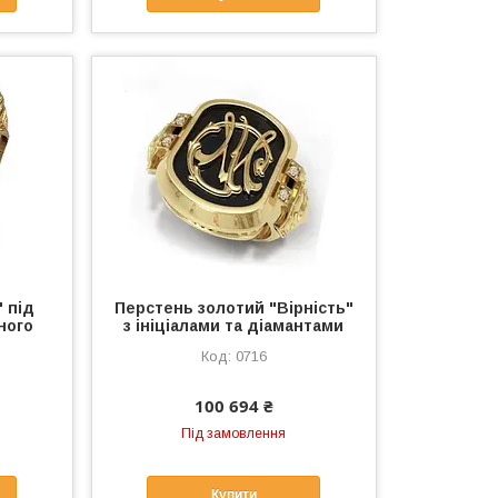
 під
Перстень золотий "Вірність"
ного
з ініціалами та діамантами
и
0716
100 694 ₴
Під замовлення
Купити