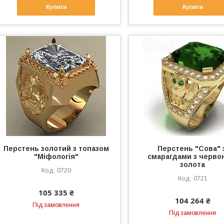
Купити
Купити
Перстень золотий з топазом
Перстень "Сова" 
"Міфологія"
смарагдами з черво
золота
0720
0721
105 335 ₴
104 264 ₴
Під замовлення
Під замовлення