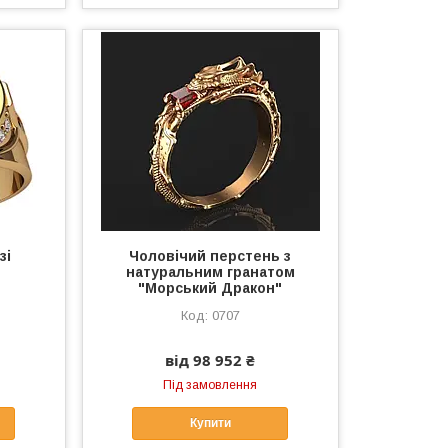
зі
Чоловічий перстень з
натуральним гранатом
"Морський Дракон"
0707
від 98 952 ₴
Під замовлення
Купити