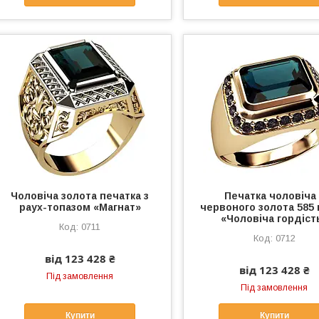
Чоловіча золота печатка з
Печатка чоловіча 
раух-топазом «Магнат»
червоного золота 585
«Чоловіча гордіст
0711
0712
від 123 428 ₴
від 123 428 ₴
Під замовлення
Під замовлення
Купити
Купити