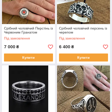
Срібний чоловічий Перстінь із
Срібний чоловічий персень із
Червоним Гранатом
черепом
Під замовлення
Під замовлення
7 000
6 400
₴
₴
Купити
Купити