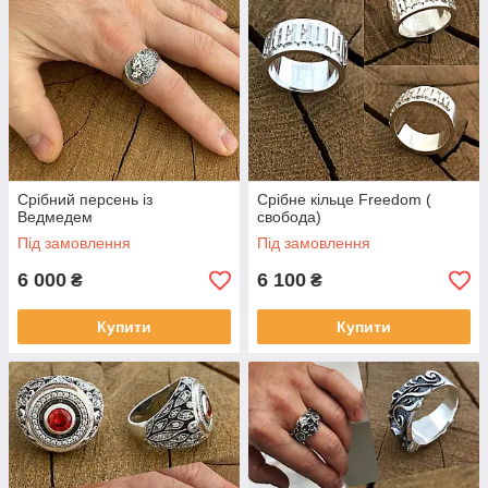
Срібний персень із
Срібне кільце Freedom (
Ведмедем
свобода)
Під замовлення
Під замовлення
6 000
6 100
₴
₴
Купити
Купити