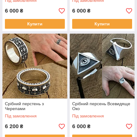
Під замовлення
Під замовлення
6 000
6 000
₴
₴
Купити
Купити
Срібний перстень з
Срібний персень Всевидяще
Черепами
Око
Під замовлення
Під замовлення
6 200
6 000
₴
₴