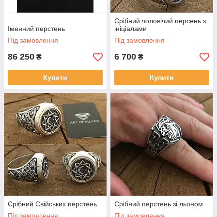
Срібний чоловічий персень з
Іменний перстень
ініціалами
Під замовлення
Під замовлення
86 250
6 700
₴
₴
Купити
Купити
Срібний Свійських перстень
Срібний перстень зі льоном
Під замовлення
Під замовлення