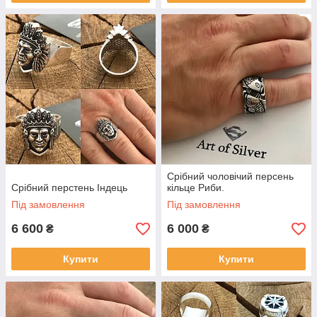
Срібний чоловічий персень
Срібний перстень Індець
кільце Риби.
Під замовлення
Під замовлення
6 600
6 000
₴
₴
Купити
Купити