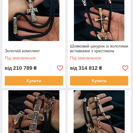
Шовковий шнурок із золотими
Золотий комплект
вставками з хрестиком
Під замовлення
Під замовлення
210 789
314 812
від
₴
від
₴
Купити
Купити