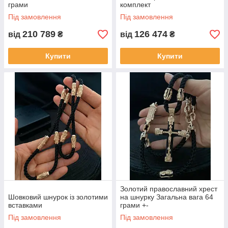
грами
комплект
Під замовлення
Під замовлення
210 789
126 474
від
₴
від
₴
Купити
Купити
Золотий православний хрест
Шовковий шнурок із золотими
на шнурку Загальна вага 64
вставками
грами +-
Під замовлення
Під замовлення