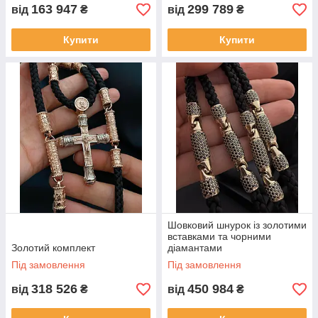
163 947
299 789
від
₴
від
₴
Купити
Купити
Шовковий шнурок із золотими
вставками та чорними
Золотий комплект
діамантами
Під замовлення
Під замовлення
318 526
450 984
від
₴
від
₴