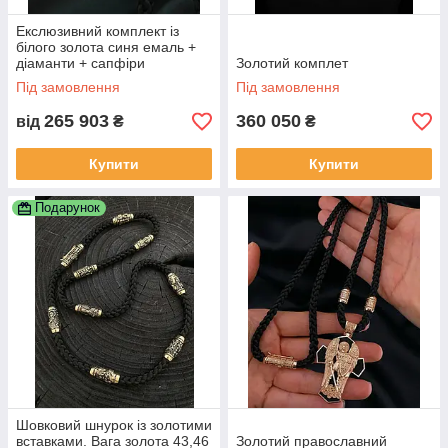
Екслюзивний комплект із
білого золота синя емаль +
діаманти + сапфіри
Золотий комплет
Під замовлення
Під замовлення
265 903
360 050
від
₴
₴
Купити
Купити
Подарунок
Шовковий шнурок із золотими
вставками. Вага золота 43,46
Золотий православний