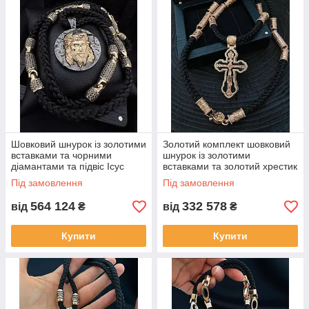
Шовковий шнурок із золотими
Золотий комплект шовковий
вставками та чорними
шнурок із золотими
діамантами та підвіс Ісус
вставками та золотий хрестик
Христос
Під замовлення
Під замовлення
564 124
332 578
від
₴
від
₴
Купити
Купити