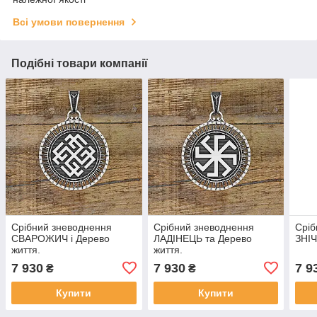
Всі умови повернення
Подібні товари компанії
Срібний зневоднення
Срібний зневоднення
Сріб
СВАРОЖИЧ і Дерево
ЛАДІНЕЦЬ та Дерево
ЗНІЧ
життя.
життя.
7 930
7 930
7 9
₴
₴
Купити
Купити