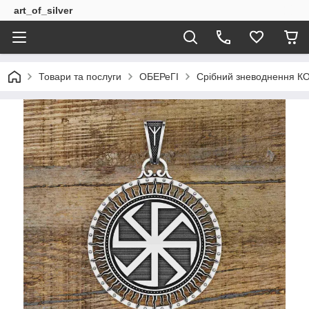
art_of_silver
Товари та послуги
ОБЕРеГІ
Срібний зневоднення КО