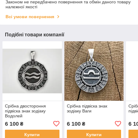
Законом не передбачено повернення та обмін даного товару
належної якості
Всі умови повернення
Подібні товари компанії
Срібна двостороння
Срібна підвіска знак
Сріб
підвіска знак зодіаку
зодіаку Ваги
підв
Водолей
6 100
6 100
6 1
₴
₴
Купити
Купити