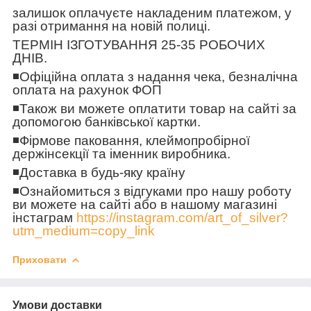
залишок оплачуєте накладеним платежом, у
разі отримання на новій полиці.
ТЕРМІН ІЗГОТУВАННЯ 25-35 РОБОЧИХ
ДНІВ.
◾️
Офіційна оплата з надання чека, безналічна
оплата на рахунок ФОП
◾️
Також ви можете оплатити товар на сайті за
допомогою банківської картки.
◾️
Фірмове паковання, клеймопробірної
держінсекції та іменник виробника.
◾️
Доставка в будь-яку країну
◾️
Ознайомиться з відгуками про нашу роботу
ви можете на сайті або в нашому магазині
інстаграм
https://instagram.com/art_of_silver?
utm_medium=copy_link
Приховати
Умови доставки