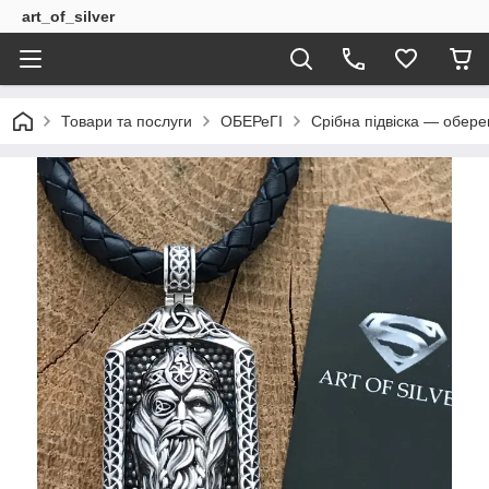
art_of_silver
Товари та послуги
ОБЕРеГІ
Срібна підвіска — обере