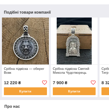
Подібні товари компанії
Срібна підвіска — оберег
Срібна підвіска Святий
Сріб
Вовк
Микола Чудотворець
Тигр
12 220
7 900
8 3
₴
₴
Купити
Купити
Про нас