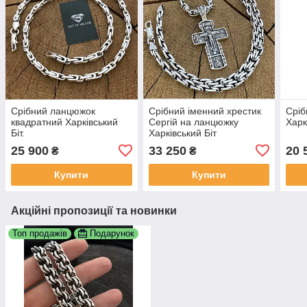
Срібний ланцюжок
Срібний іменний хрестик
Сріб
квадратний Харківський
Сергій на ланцюжку
Харк
Біт.
Харківський Біт
25 900
33 250
20 
₴
₴
Купити
Купити
Акційні пропозиції та новинки
Топ продажів
Подарунок