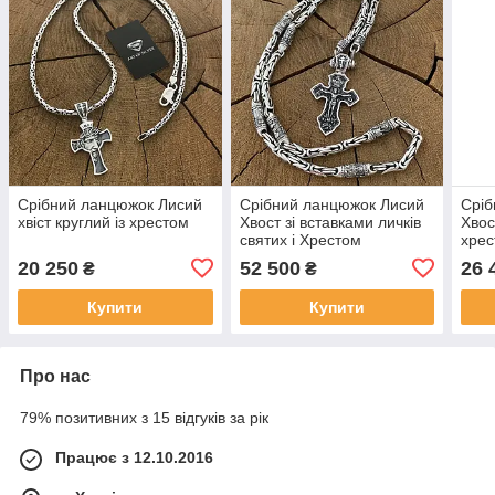
Срібний ланцюжок Лисий
Срібний ланцюжок Лисий
Сріб
хвіст круглий із хрестом
Хвост зі вставками личків
Хвос
святих і Хрестом
хре
20 250
52 500
26 
₴
₴
Купити
Купити
Про нас
79% позитивних з 15 відгуків за рік
Працює з 12.10.2016