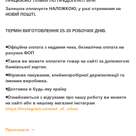
ПРАЦЮЄМО ТІЛЬКИ ПО ПРЕДОПЛАТІ 50%!
Залишок оплачуєте НАЛОЖКОЮ, у разі отримання на
НОВІЙ ПОШТІ.
ТЕРМІН ВИГОТОВЛЕННЯ 25-35 РОБОЧИХ ДНІВ.
◾️Офіційна оплата з надання чека, безналічна оплата на
рахунок ФОП
◾️Також ви можете оплатити товар на сайті за допомогою
банківської картки.
◾️Фірмове пакування, клеймопробірної держінспекції та
іменник виробника.
◾️Доставка в будь-яку країну
◾️Ознайомиться з відгуками про нашу роботу ви можете
на сайті або в нашому магазині інстаграм
https://instagram.com/art_of_silver
Приховати