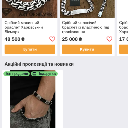
Срібний масивний
Срібний чоловічий
Сріб
браслет Харківський
браслет із пластиною під
брас
Бісмарк
гравіювання
Харк
48 500
25 000
17 
₴
₴
Купити
Купити
Акційні пропозиції та новинки
Топ продажів
Подарунок