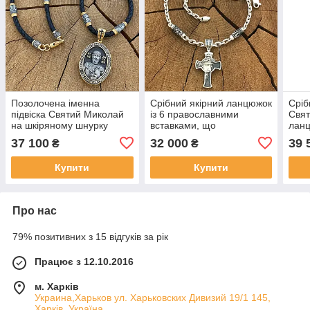
Позолочена іменна
Срібний якірний ланцюжок
Сріб
підвіска Святий Миколай
із 6 православними
Свят
на шкіряному шнурку
вставками, що
ланц
зображують лики Святих і
прав
37 100
32 000
39 
₴
₴
хрестом
Ликі
Купити
Купити
Про нас
79% позитивних з 15 відгуків за рік
Працює з 12.10.2016
м. Харків
Украина,Харьков ул. Харьковских Дивизий 19/1 145,
Харків, Україна