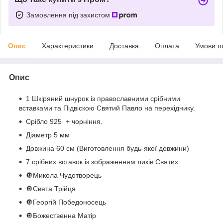
Замовлення під захистом
Опис
Характеристики
Доставка
Оплата
Умови п
Опис
1️ Шкіряний шнурок із православними срібними
вставками та Підвіскою Святий Павло на перехіднику.
Срібло 925 + чорніння.
Діаметр 5 мм
Довжина 60 см (Виготовлення будь-якої довжини)
7 срібних вставок із зображенням ликів Святих:
🔘Микола Чудотворець
🔘Свята Трійця
🔘Георгій Победоносець
🔘Божественна Матір