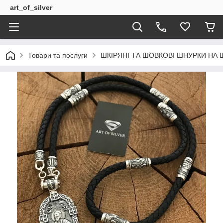
art_of_silver
Товари та послуги
ШКІРЯНІ ТА ШОВКОВІ ШНУРКИ НА