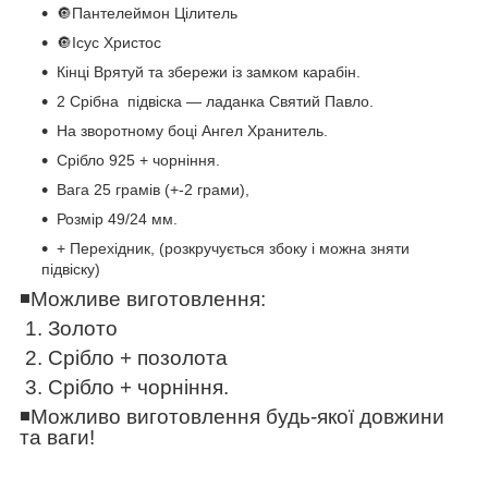
🔘Пантелеймон Цілитель
🔘Ісус Христос
Кінці Врятуй та збережи із замком карабін.
2️ Срібна підвіска — ладанка Святий Павло.
На зворотному боці Ангел Хранитель.
Срібло 925 + чорніння.
Вага 25 грамів (+-2 грами),
Розмір 49/24 мм.
+ Перехідник, (розкручується збоку і можна зняти
підвіску)
◾️
Можливе виготовлення:
1. Золото
2. Срібло + позолота
3. Срібло + чорніння.
◾️
Можливо виготовлення будь-якої довжини
та ваги!