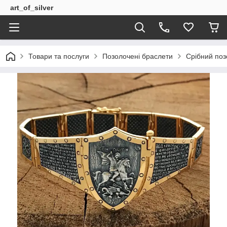
art_of_silver
Товари та послуги
Позолочені браслети
Срібний поз