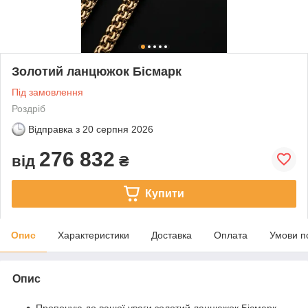
Золотий ланцюжок Бісмарк
Під замовлення
Роздріб
Відправка з
20 серпня 2026
276 832
від
₴
Купити
Опис
Характеристики
Доставка
Оплата
Умови п
Опис
Пропоную до вашої уваги золотий ланцюжок Бісмарк