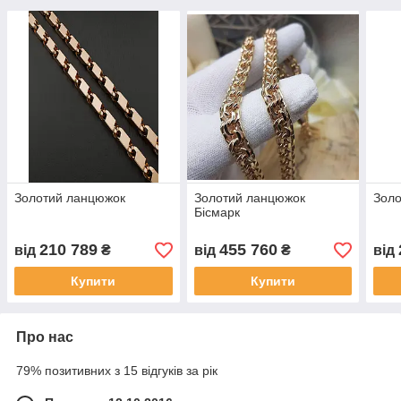
Золотий ланцюжок
Золотий ланцюжок
Зол
Бісмарк
210 789
455 760
від
₴
від
₴
від
Купити
Купити
Про нас
79% позитивних з 15 відгуків за рік