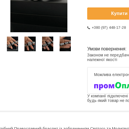
Купити
+380 (97) 448-17-28
Законом не передбач
належної якості
У компанії підключені
будь-який товар не п
рібний Православний браслет із зображенням Святого та Молитв