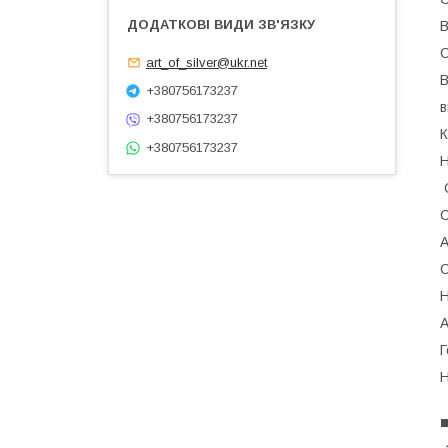
В
С
art_of_silver@ukr.net
В
+380756173237
в
+380756173237
К
+380756173237
Н
С
С
А
С
Н
А
Г
Н