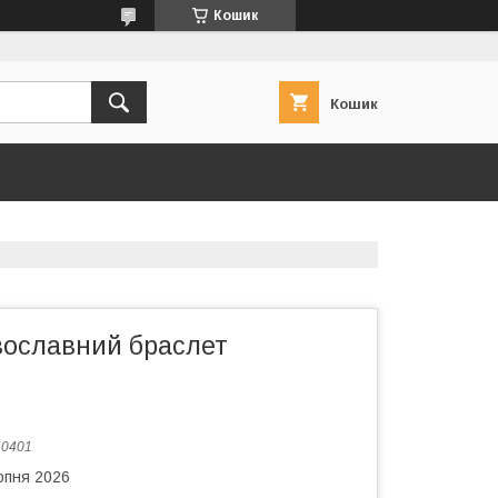
Кошик
Кошик
вославний браслет
:
0401
рпня 2026