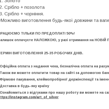
1. Золото
2. Срібло + позолота
3. Срібло + чорніння.
️
Можливо виготовлення будь-якої довжини та ваг
ПРАЦЮЄМО ТІЛЬКИ ПО ПРЕДОПЛАТІ 50%!
Залишок оплачуєте НАЛОЖКОЮ, у разі отримання на НОВІЙ 
ТЕРМІН ВИГОТОВЛЕННЯ 25-35 РОБОЧИХ ДНІВ.
️Офіційна оплата з надання чека, безналічна оплата на рах
️Також ви можете оплатити товар на сайті за допомогою банк
️Фірмове пакування, клеймопробірної держінспекції та імен
️Доставка в будь-яку країну
️Ознайомиться з відгуками про нашу роботу ви можете на са
ttps://instagram.com/art_of_silver