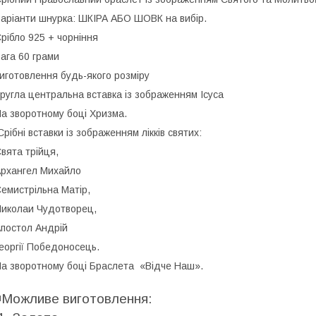
аріанти шнурка: ШКІРА АБО ШОВК на вибір.
рібло 925 + чорніння
ага 60 грами
иготовлення будь-якого розміру
ругла центральна вставка із зображенням Ісуса
а зворотному боці Хризма.
рібні вставки із зображенням лікків святих:
вята трійця,
рхангел Михайло
емистрільна Матір,
иколаи Чудотворец,
постол Андрій
еоргії Победоносець.
а зворотному боці Браслета «Відче Наш».
◾️Можливе виготовлення: