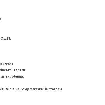
и!
ПОШТІ.
унок ФОП
івської картки.
ник виробника.
йті або в нашому магазині інстаграм