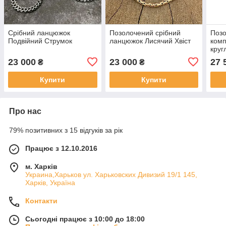
Срібний ланцюжок
Позолочений срібний
Позо
Подвійний Струмок
ланцюжок Лисячий Хвіст
комп
круг
Хрес
23 000
23 000
27 
₴
₴
Купити
Купити
Про нас
79% позитивних з 15 відгуків за рік
Працює з 12.10.2016
м. Харків
Украина,Харьков ул. Харьковских Дивизий 19/1 145,
Харків, Україна
Контакти
Сьогодні працює з 10:00 до 18:00