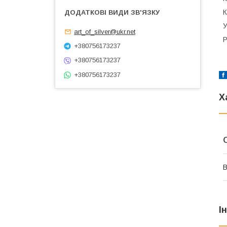
К
У
art_of_silver@ukr.net
Р
+380756173237
+380756173237
+380756173237
Х
В
І