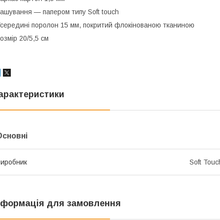
ашування — папером типу Soft touch
середині поролон 15 мм, покритий флокінованою тканиною
озмір 20/5,5 см
арактеристики
Основні
иробник
Soft Touc
нформація для замовлення