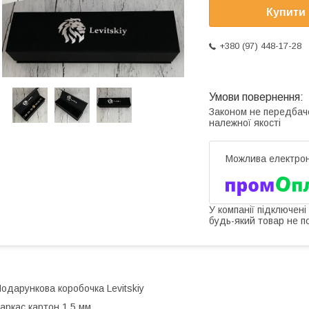
Купити
+380 (97) 448-17-28
Законом не передбач
належної якості
У компанії підключені
будь-який товар не п
одарункова коробочка Levitskiy
аркас картон 1,5 мм