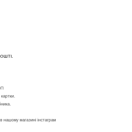
ПОШТІ.
ОП
 картки.
бника.
 в нашому магазині інстаграм