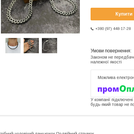
Купити
+380 (97) 448-17-28
Законом не передбач
належної якості
У компанії підключені
будь-який товар не п
рібний чоловічий ланцюжок Подвійний струмок