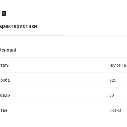
арактеристики
Основні
тать
Чоловіча
Проба
925
озмір
50
Стан
Новий