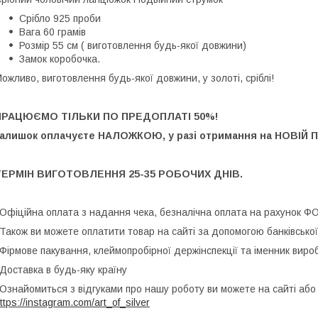
Срібло 925 проби
Вага 60 грамів
Розмір 55 см ( виготовлення будь-якої довжини)
Замок коробочка.
ожливо, виготовлення будь-якої довжини, у золоті, сріблі!
ПРАЦЮЄМО ТІЛЬКИ ПО ПРЕДОПЛАТІ 50%!
залишок оплачуєте НАЛОЖКОЮ, у разі отримання на НОВІЙ 
ТЕРМІН ВИГОТОВЛЕННЯ 25-35 РОБОЧИХ ДНІВ.
️Офіційна оплата з надання чека, безналічна оплата на рахунок Ф
️Також ви можете оплатити товар на сайті за допомогою банківської
️Фірмове пакування, клеймопробірної держінспекції та іменник виро
️Доставка в будь-яку країну
️Ознайомиться з відгуками про нашу роботу ви можете на сайті або
ttps://instagram.com/art_of_silver