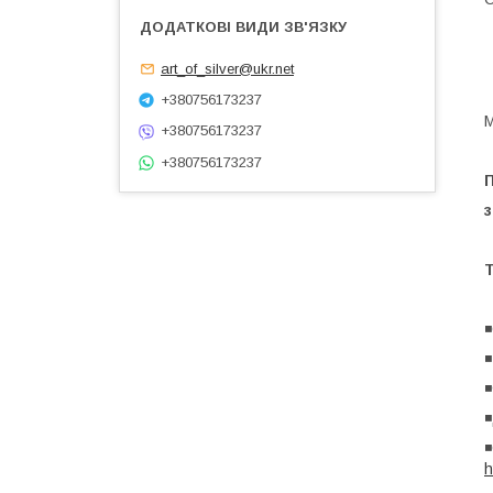
art_of_silver@ukr.net
+380756173237
М
+380756173237
+380756173237
◾
◾
◾
◾
◾
h