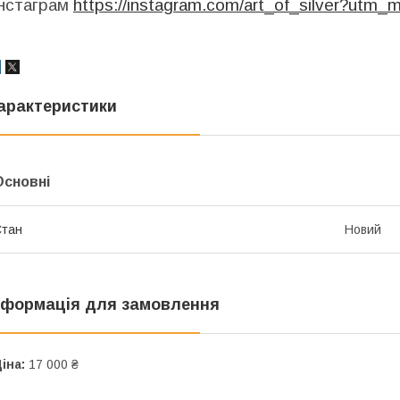
інстаграм
https://instagram.com/art_of_silver?utm
арактеристики
Основні
Стан
Новий
нформація для замовлення
іна:
17 000 ₴