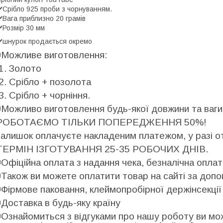
️Срібло 925 проби з чорнуванням.
️Вага приблизно 20 грамів
️Розмір 30 мм
️шнурок продається окремо
️
Можливе виготовлення:
1. Золото
2. Срібло + позолота
3. Срібло + чорніння.
️
Можливо виготовлення будь-якої довжини та ваг
РОБОТАЄМО ТІЛЬКИ ПОПЕРЕДЖЕННЯ 50%!
залишок оплачуєте накладеним платежом, у разі от
ТЕРМІН ІЗГОТУВАННЯ 25-35 РОБОЧИХ ДНІВ.
️
Офіційна оплата з надання чека, безналічна опла
️
Також ви можете оплатити товар на сайті за допо
️
Фірмове паковання, клеймопробірної держінсекції 
️
Доставка в будь-яку країну
️
Ознайомиться з відгуками про нашу роботу ви мож