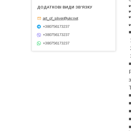
✔
✔
✔
art_of_silver@ukr.net
✔
+380756173237
◾
+380756173237
+380756173237
◾
◾
◾
◾
◾
◾