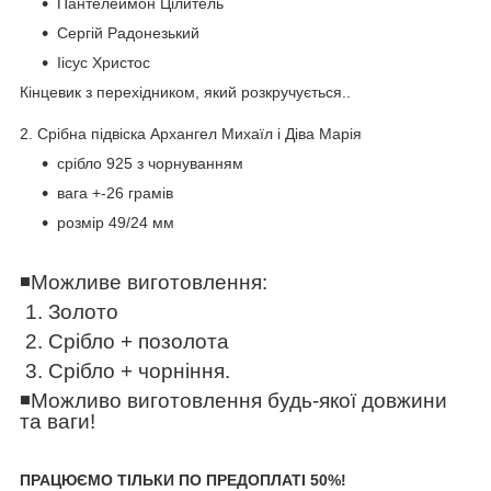
Пантелеймон Цілитель
Сергій Радонезький
Іісус Христос
Кінцевик з перехідником, який розкручується..
2️. Срібна підвіска Архангел Михаїл і Діва Марія
срібло 925 з чорнуванням
вага +-26 грамів
розмір 49/24 мм
◾️
Можливе виготовлення:
1. Золото
2. Срібло + позолота
3. Срібло + чорніння.
◾️
Можливо виготовлення будь-якої довжини
та ваги!
ПРАЦЮЄМО ТІЛЬКИ ПО ПРЕДОПЛАТІ 50%!