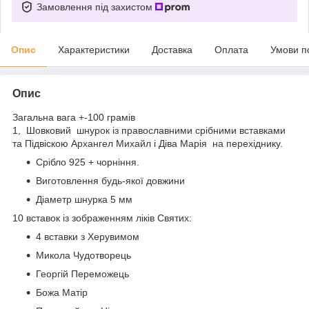
Замовлення під захистом
Опис
Характеристики
Доставка
Оплата
Умови п
Опис
Загальна вага +-100 грамів
1️, Шовковий шнурок із православними срібними вставками
та Підвіскою Архангел Михайл і Діва Марія на перехіднику.
Срібло 925 + чорніння.
Виготовлення будь-якої довжини
Діаметр шнурка 5 мм
10 вставок із зображенням ліків Святих:
4 вставки з Херувимом
Микола Чудотворець
Георгій Переможець
Божа Матір