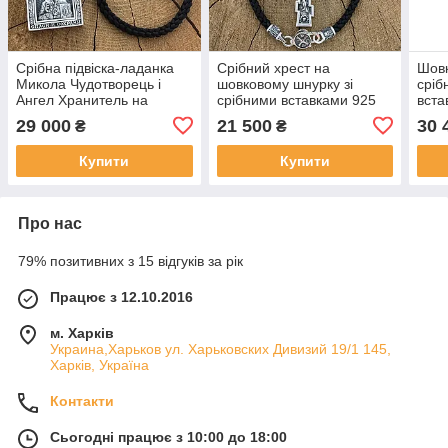
Срібна підвіска-ладанка
Срібний хрест на
Шовк
Микола Чудотворець і
шовковому шнурку зі
сріб
Ангел Хранитель на
срібними вставками 925
вста
шовковому шнурку
проби з чорнуванням
Свят
29 000
21 500
30 
₴
₴
Купити
Купити
Про нас
79% позитивних з 15 відгуків за рік
Працює з 12.10.2016
м. Харків
Украина,Харьков ул. Харьковских Дивизий 19/1 145,
Харків, Україна
Контакти
Сьогодні працює з 10:00 до 18:00