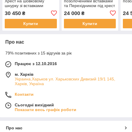
Хрест на шовковому
позолоченими вставками
позо
шнурку зі вставками
та Перехідником під хрест
або підвіску.
30 450
24 000
24 
₴
₴
Купити
Купити
Про нас
79% позитивних з 15 відгуків за рік
Працює з 12.10.2016
м. Харків
Украина,Харьков ул. Харьковских Дивизий 19/1 145,
Харків, Україна
Контакти
Сьогодні вихідний
Показати весь графік роботи
Про нас