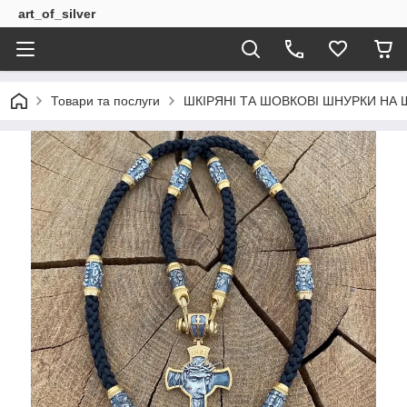
art_of_silver
Товари та послуги
ШКІРЯНІ ТА ШОВКОВІ ШНУРКИ НА