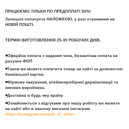
ПРАЦЮЄМО ТІЛЬКИ ПО ПРЕДОПЛАТІ 50%!
Залишок оплачуєте НАЛОЖКОЮ, у разі отримання на
НОВІЙ ПОШТІ.
ТЕРМІН ВИГОТОВЛЕННЯ 25-35 РОБОЧИХ ДНІВ.
◾️Офіційна оплата з надання чека, безналічна оплата на
рахунок ФОП
◾️Також ви можете оплатити товар на сайті за допомогою
банківської картки.
◾️Фірмове пакування, клеймопробірної держінспекції та
іменник виробника.
◾️Доставка в будь-яку країну
◾️Ознайомиться з відгуками про нашу роботу ви можете
на сайті або в нашому магазині інстаграм
https://instagram.com/art_of_silver