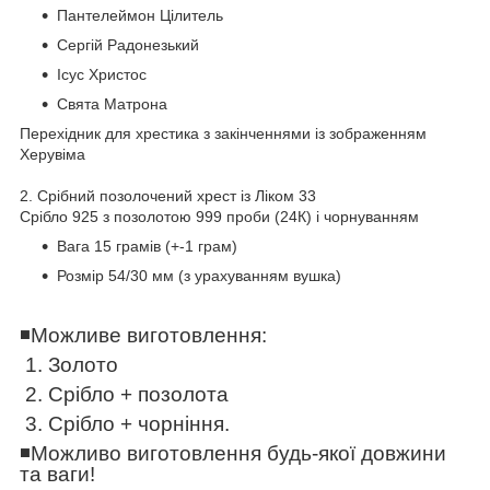
Пантелеймон Цілитель
Сергій Радонезький
Ісус Христос
Свята Матрона
Перехідник для хрестика з закінченнями із зображенням
Херувіма
2️. Срібний позолочений хрест із Ліком 33
Срібло 925 з позолотою 999 проби (24К) і чорнуванням
Вага 15 грамів (+-1 грам)
Розмір 54/30 мм (з урахуванням вушка)
◾️
Можливе виготовлення:
1. Золото
2. Срібло + позолота
3. Срібло + чорніння.
◾️
Можливо виготовлення будь-якої довжини
та ваги!