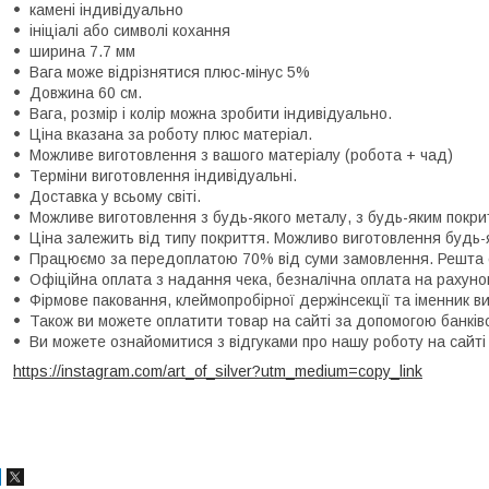
камені індивідуально
ініціалі або символі кохання
ширина 7.7 мм
Вага може відрізнятися плюс-мінус 5%
Довжина 60 см.
Вага, розмір і колір можна зробити індивідуально.
Ціна вказана за роботу плюс матеріал.
Можливе виготовлення з вашого матеріалу (робота + чад)
Терміни виготовлення індивідуальні.
Доставка у всьому світі.
Можливе виготовлення з будь-якого металу, з будь-яким покрит
Ціна залежить від типу покриття. Можливо виготовлення будь-я
Працюємо за передоплатою 70% від суми замовлення. Решта оп
Офіційна оплата з надання чека, безналічна оплата на рахун
Фірмове паковання, клеймопробірної держінсекції та іменник в
Також ви можете оплатити товар на сайті за допомогою банківс
Ви можете ознайомитися з відгуками про нашу роботу на сайті
https://instagram.com/art_of_silver?utm_medium=copy_link