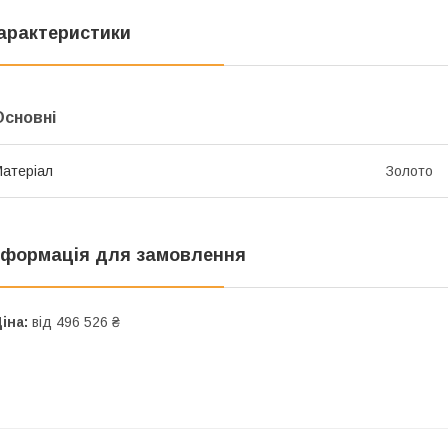
арактеристики
Основні
атеріал
Золото
нформація для замовлення
іна:
від 496 526 ₴