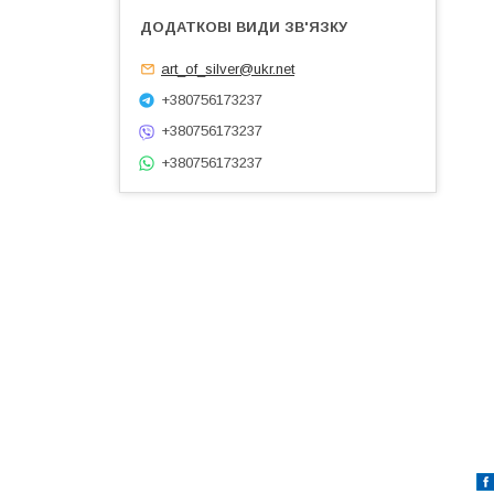
art_of_silver@ukr.net
+380756173237
+380756173237
+380756173237