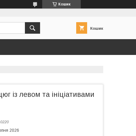
Кошик
Кошик
юг із левом та ініціативами
:
0220
рпня 2026