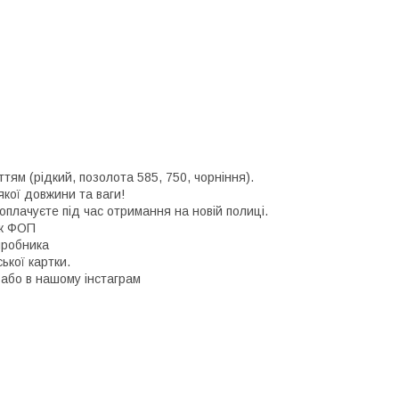
тям (рідкий, позолота 585, 750, чорніння).
кої довжини та ваги!
лачуєте під час отримання на новій полиці.
ок ФОП
иробника
ької картки.
 або в нашому інстаграм