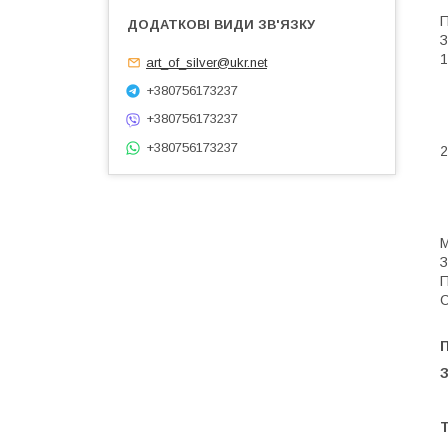
П
З
1
art_of_silver@ukr.net
+380756173237
+380756173237
+380756173237
2
М
З
П