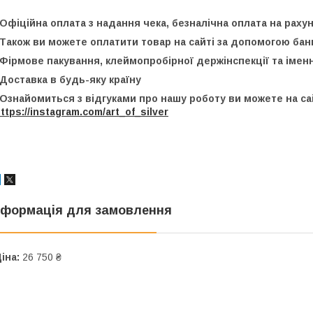
️Офіційна оплата з надання чека, безналічна оплата на рах
️Також ви можете оплатити товар на сайті за допомогою банк
️Фірмове пакування, клеймопробірної держінспекції та імен
️Доставка в будь-яку країну
️Ознайомиться з відгуками про нашу роботу ви можете на са
ttps://instagram.com/art_of_silver
нформація для замовлення
іна:
26 750 ₴