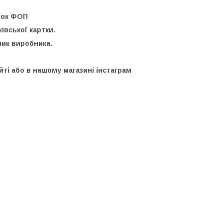
унок ФОП
івської картки.
ник виробника.
йті або в нашому магазині інстаграм