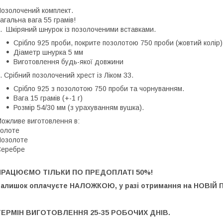
озолочений комплект.
агальна вага 55 грамів!
️. Шкіряний шнурок із позолоченими вставками.
Срібло 925 проби, покрите позолотою 750 проби (жовтий колір)
Діаметр шнурка 5 мм
Виготовлення будь-якої довжини
️. Срібний позолочений хрест із Ліком 33.
Срібло 925 з позолотою 750 проби та чорнуванням.
Вага 15 грамів (+-1 г)
Розмір 54/30 мм (з урахуванням вушка).
ожливе виготовлення в:
олоте
озолоте
Серебре
ПРАЦЮЄМО ТІЛЬКИ ПО ПРЕДОПЛАТІ 50%!
Залишок оплачуєте НАЛОЖКОЮ, у разі отримання на НОВІЙ 
ТЕРМІН ВИГОТОВЛЕННЯ 25-35 РОБОЧИХ ДНІВ.