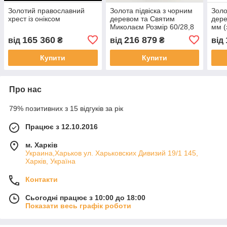
Золотий православний
Золота підвіска з чорним
Золо
хрест із оніксом
деревом та Святим
дере
Миколаєм Розмір 60/28,8
мм (
мм. Вага +- 46,3 грамм
Вага
165 360
216 879
від
₴
від
₴
від
Купити
Купити
Про нас
79% позитивних з 15 відгуків за рік
Працює з 12.10.2016
м. Харків
Украина,Харьков ул. Харьковских Дивизий 19/1 145,
Харків, Україна
Контакти
Сьогодні працює з 10:00 до 18:00
Показати весь графік роботи