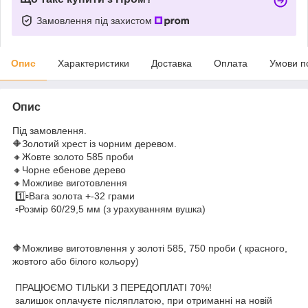
Замовлення під захистом
Опис
Характеристики
Доставка
Оплата
Умови п
Опис
Під замовлення.
🔶Золотий хрест із чорним деревом.
🔸Жовте золото 585 проби
🔸Чорне ебенове дерево
🔸Можливе виготовлення
1️⃣▫️Вага золота +-32 грами
▫️Розмір 60/29,5 мм (з урахуванням вушка)
🔶Можливе виготовлення у золотi 585, 750 проби ( красного,
жовтого або бiлого кольору)
ПРАЦЮЄМО ТІЛЬКИ З ПЕРЕДОПЛАТІ 70%!
залишок оплачуєте післяплатою, при отриманні на новій