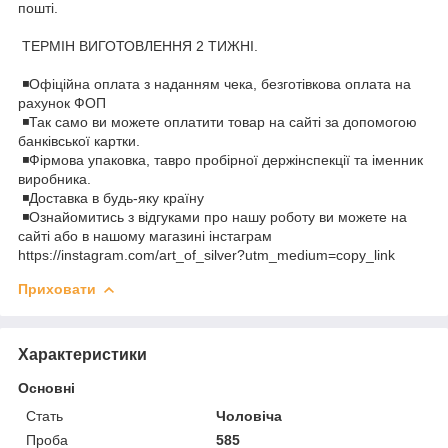
пошті.
ТЕРМІН ВИГОТОВЛЕННЯ 2 ТИЖНI.
◾️Офіційна оплата з наданням чека, безготівкова оплата на
рахунок ФОП
◾️Так само ви можете оплатити товар на сайті за допомогою
банківської картки.
◾️Фірмова упаковка, тавро пробірної держінспекції та іменник
виробника.
◾️Доставка в будь-яку країну
◾️Ознайомитись з відгуками про нашу роботу ви можете на
сайті або в нашому магазині інстаграм
https://instagram.com/art_of_silver?utm_medium=copy_link
Приховати
Характеристики
Основні
Стать
Чоловіча
Проба
585