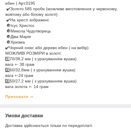
ебен ) Арт.0195
✔️Золото 585 проби (можливе виготовлення у червоному,
жовтому або білому золоті)
✔️На хресті зображені:
🔘Ісус Христос
🔘Микола Чудотворець
🔘Діва Марія
🔘Хризма
✔️Чорний онікс або дерево ебен ( на вибір)
МОЖЛИВІ РОЗМІРИ в золоті:
1️⃣70/38,2 мм ( з урахуванням вушка)
вага +- 38 грам
2️⃣60/32,8мм ( з урахуванням вушка)
вага +-24 грам
3️⃣50/27,2 мм ( з урахуванням вушка)
вага золота +- 14 грам
Приховати
Умови доставки
Доставка здійснюється тільки по передоплаті.