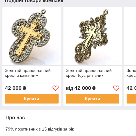
Подібні товари компанії
Золотий православний
Золотий православний
Золо
хрест з камінням
хрест Ісус рятівник
хрес
42 000
42 000
42 
₴
від
₴
Купити
Купити
Про нас
79% позитивних з 15 відгуків за рік