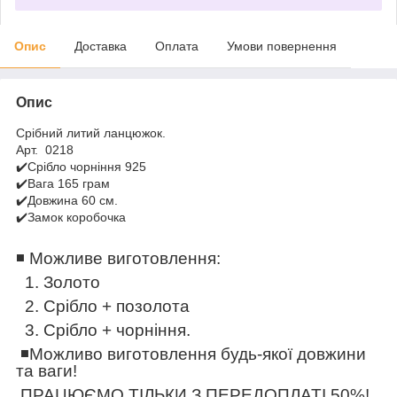
Опис
Доставка
Оплата
Умови повернення
Опис
Срібний литий ланцюжок.
Арт. 0218
✔️Срібло чорніння 925
✔️Вага 165 грам
✔️Довжина 60 см.
✔️Замок коробочка
◾️ Можливе виготовлення:
1. Золото
2. Срібло + позолота
3. Срібло + чорніння.
◾️Можливо виготовлення будь-якої довжини
та ваги!
ПРАЦЮЄМО ТІЛЬКИ З ПЕРЕДОПЛАТІ 50%!