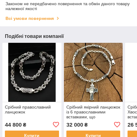
Законом не передбачено повернення та обмін даного товару
належної якості
Всі умови повернення
Подібні товари компанії
Срібний православний
Срібний якірний ланцюжок
Сріб
ланцюжок
із 6 православними
Хвос
вставками, що
вста
зображують лики Святих і
44 800
32 000
26 
₴
₴
хрестом
Купити
Купити