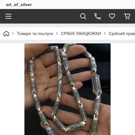
art_of_silver
Товари та послуги
СРІБНІ ЛАНЦЮЖКИ
Срібний пра