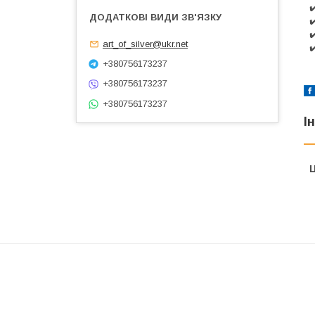
✔
✔
✔
art_of_silver@ukr.net
✔
+380756173237
+380756173237
+380756173237
І
Ц