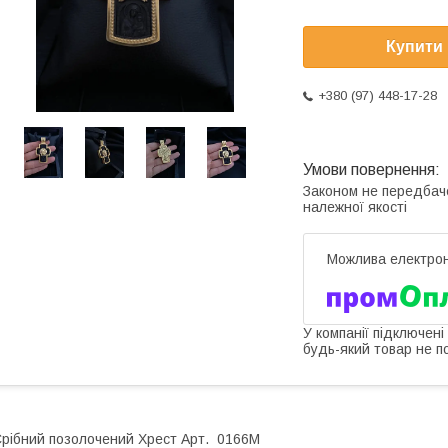
Купити
+380 (97) 448-17-28
Законом не передбач
належної якості
У компанії підключені
будь-який товар не п
рібний позолочений Хрест Арт. 0166М