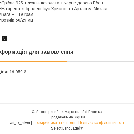
️Срібло 925 + жовта позолота + чорне дерево Ебен
️На хресті зображені Ісус Христос та Архангел Михаїл.
️Вага + - 19 грам
️розмір 50/29 мм
нформація для замовлення
іна:
19 050 ₴
Сайт створений на маркетплейсі
Prom.ua
Продавець на Bigl.ua
art_of_silver |
Поскаржитися на контент
|
Політика конфіденційності
Select Language
▼