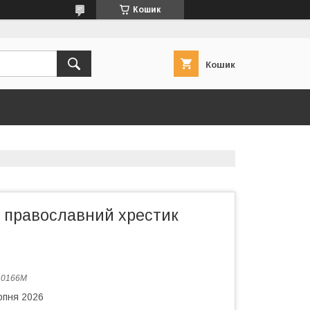
Кошик
Кошик
 православний хрестик
:
0166М
рпня 2026