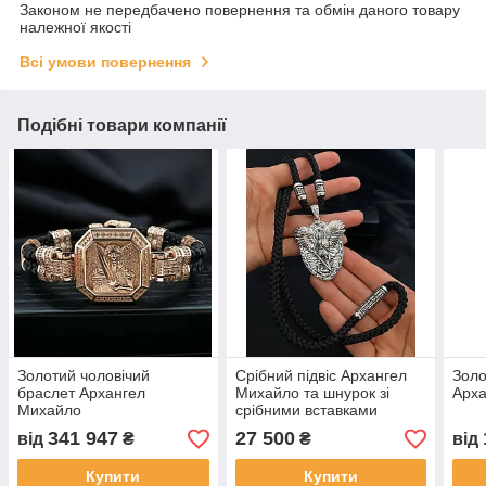
Законом не передбачено повернення та обмін даного товару
належної якості
Всі умови повернення
Подібні товари компанії
Золотий чоловічий
Срібний підвіс Архангел
Золо
браслет Архангел
Михайло та шнурок зі
Арх
Михайло
срібними вставками
341 947
27 500
від
₴
₴
від
Купити
Купити