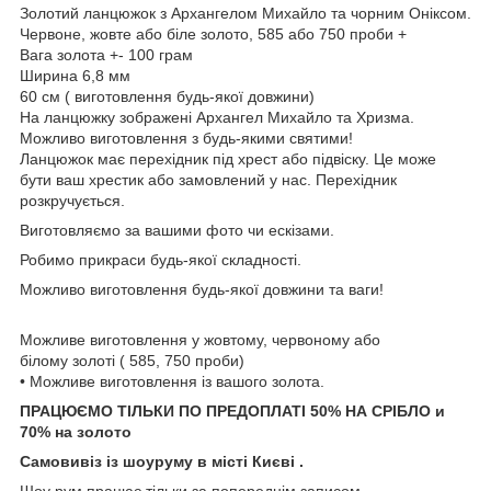
Золотий ланцюжок з Архангелом Михайло та чорним Оніксом.
Червоне, жовте або біле золото, 585 або 750 проби +
Вага золота +- 100 грам
Ширина 6,8 мм
60 см ( виготовлення будь-якої довжини)
На ланцюжку зображені Архангел Михайло та Хризма.
Можливо виготовлення з будь-якими святими!
Ланцюжок має перехідник під хрест або підвіску. Це може
бути ваш хрестик або замовлений у нас. Перехідник
розкручується.
Виготовляємо за вашими фото чи ескізами.
Робимо прикраси будь-якої складності.
Можливо виготовлення будь-якої довжини та ваги!
Можливе виготовлення у жовтому, червоному або
білому золоті ( 585, 750 проби)
• Можливе виготовлення із вашого золота.
ПРАЦЮЄМО ТІЛЬКИ ПО ПРЕДОПЛАТІ 50% НА СРІБЛО и
70% на золото
Самовивіз із шоуруму в місті Києві .
Шоу рум працює тільки за попереднім записом