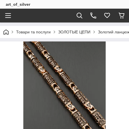
art_of_silver
Товари та послуги
ЗОЛОТЫЕ ЦЕПИ
Золотий ланцюж