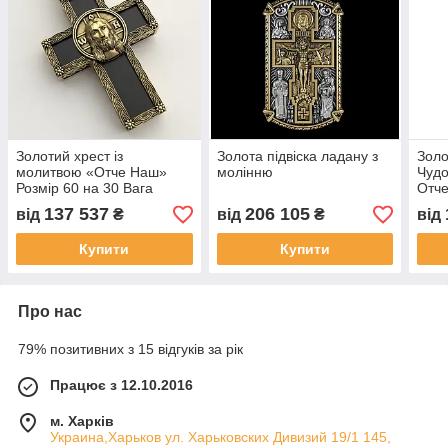
Золотий хрест із
Золота підвіска ладану з
Золо
молитвою «Отче Наш»
молінню
Чудо
Розмір 60 на 30 Вага
Отч
27,56 грамм
137 537
206 105
від
₴
від
₴
від
Купити
Купити
Про нас
79% позитивних з 15 відгуків за рік
Працює з 12.10.2016
м. Харків
Украина,Харьков ул. Харьковских Дивизий 19/1 145,