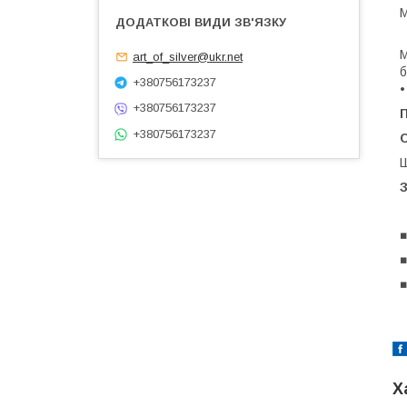
М
М
art_of_silver@ukr.net
б
+380756173237
•
+380756173237
+380756173237
С
Ш
◾
◾
◾
Х