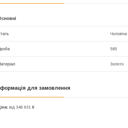
Основні
тать
Чоловіча
Проба
585
атеріал
Золото
нформація для замовлення
іна:
від 346 631 ₴