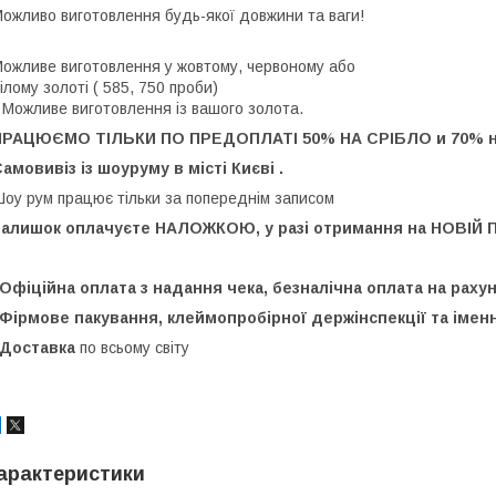
ожливо виготовлення будь-якої довжини та ваги!
ожливе виготовлення у жовтому, червоному або
ілому золоті ( 585, 750 проби)
 Можливе виготовлення із вашого золота.
ПРАЦЮЄМО ТІЛЬКИ ПО ПРЕДОПЛАТІ 50% НА СРІБЛО и 70% н
амовивіз із шоуруму в місті Києві .
оу рум працює тільки за попереднім записом
Залишок оплачуєте НАЛОЖКОЮ, у разі отримання на НОВІЙ 
️Офіційна оплата з надання чека, безналічна оплата на рах
️Фірмове пакування, клеймопробірної держінспекції та імен
️Доставка
по всьому світу
арактеристики