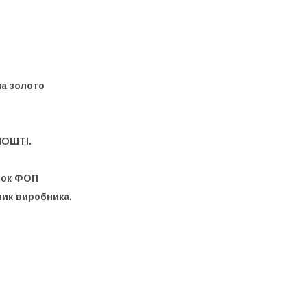
а золото
ПОШТІ.
унок ФОП
ник виробника.