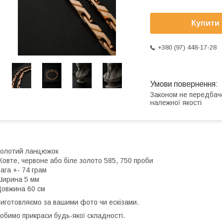
Купити
+380 (97) 448-17-28
Законом не передбач
належної якості
олотий ланцюжок
овте, червоне або біле золото 585, 750 проби
ага +- 74 грам
ирина 5 мм
овжина 60 см
иготовляємо за вашими фото чи ескізами.
обимо прикраси будь-якої складності.