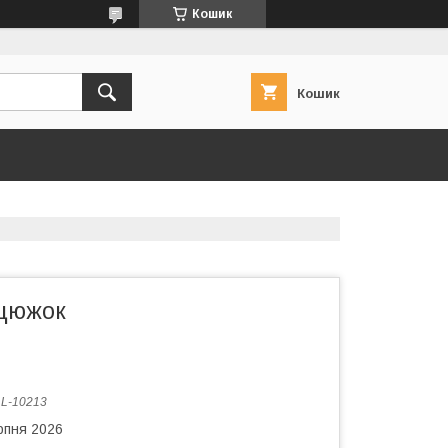
Кошик
Кошик
нцюжок
:
L-10213
рпня 2026