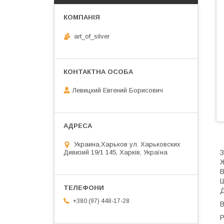
art_of_silver
Левицкий Евгений Борисович
Украина,Харьков ул. Харьковских
Дивизий 19/1 145, Харків, Україна
З
Ж
В
Ш
Д
+380 (97) 448-17-28
В
Р