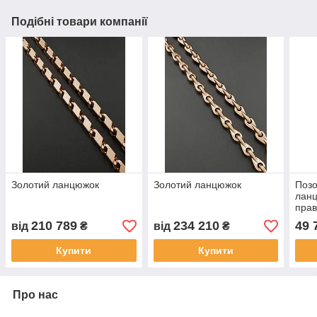
Подібні товари компанії
Золотий ланцюжок
Золотий ланцюжок
Позо
ланц
прав
та Х
210 789
234 210
49 
від
₴
від
₴
Купити
Купити
Про нас