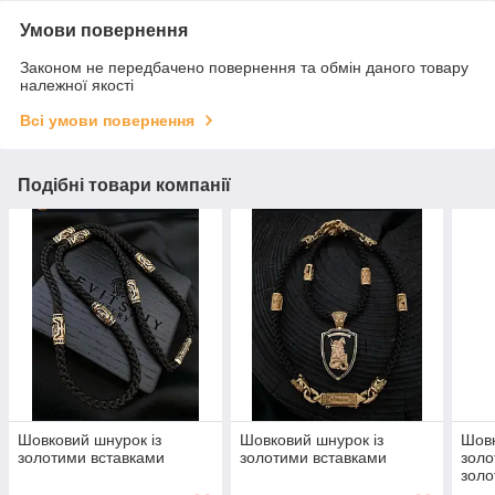
Умови повернення
Законом не передбачено повернення та обмін даного товару
належної якості
Всі умови повернення
Подібні товари компанії
Шовковий шнурок із
Шовковий шнурок із
Шовк
золотими вставками
золотими вставками
золо
золо