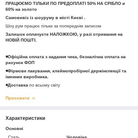
ПРАЦЮЄМО ТІЛЬКИ ПО ПРЕДОПЛАТІ 50% НА СРІБЛО и
60% на золото
Самовивіз із шоуруму в місті Києві .
Шоу рум працює тільки за попереднім записом
Залишок оплачуєте НАЛОЖКОЮ, у разі отримання на
НОВІЙ ПОШТІ.
◾️Офіційна оплата з надання чека, безналічна оплата на
рахунок ФОП
◾️Фірмове пакування, клеймопробірної держінспекції та
іменник виробника.
◾️Доставка
по всьому світу
Приховати
Характеристики
Основні
Стать
Чоловіча