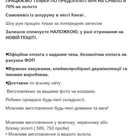
ПРАЦЮЄМО ТІЛЬКИ ПО ПРЕДОПЛАТІ 50% НА СРІБЛО и
70% на золото
Самовивіз із шоуруму в місті Києві .
Шоу рум працює тільки за попереднім записом
Залишок оплачуєте НАЛОЖКОЮ, у разі отримання на
НОВІЙ ПОШТІ.
◾️Офіційна оплата з надання чека, безналічна оплата на
рахунок ФОП
◾️Фірмове пакування, клеймопробірної держінспекції та
іменник виробника.
◾️Доставка
по всьому світу
Виготовляємо за вашими фото чи ескізами.
Робимо прикраси будь-якої складності.
Можливо виготовлення будь-якої довжини та ваги!
Можливе виготовлення у жовтому, червоному або
білому золоті ( 585, 750 проби)
• Можливе виготовлення із вашого золота.