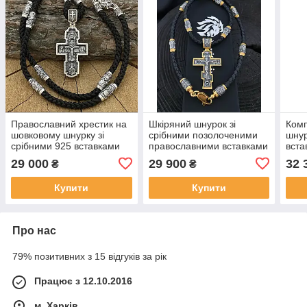
Православний хрестик на
Шкіряний шнурок зі
Комп
шовковому шнурку зі
срібними позолоченими
шнур
срібними 925 вставками
православними вставками
вста
та хрестом.
хрес
29 000
29 900
32 
₴
₴
Купити
Купити
Про нас
79% позитивних з 15 відгуків за рік
Працює з 12.10.2016
м. Харків