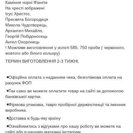
Каміння чорні Фіаніти
На хресті зображені:
Ісус Христос,
Пресвята Богородиця
Микола Чудотворець,
Архангел Михайло,
Георгій Побідоносець
Ангел Охоронець
! Можливе виготовлення у золоті 585, 750 проби ( червоного,
жовтого або білого кольору)
ТЕРМІН ВИГОТОВЛЕННЯ 2-3 ТИЖНI.
◾️Офіційна оплата з наданням чека, безготівкова оплата на
рахунок ФОП
◾️Так само ви можете оплатити товар на сайті за допомогою
банківської картки.
◾️Фірмова упаковка, тавро пробірної держінспекції та іменник
виробника.
◾️Доставка в будь-яку країну
◾️Ознайомитись з відгуками про нашу роботу ви можете на
сайті або в нашому магазині інстаграм