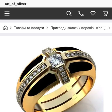
art_of_silver
Товари та послуги
Приклади золотих перснів і кілець