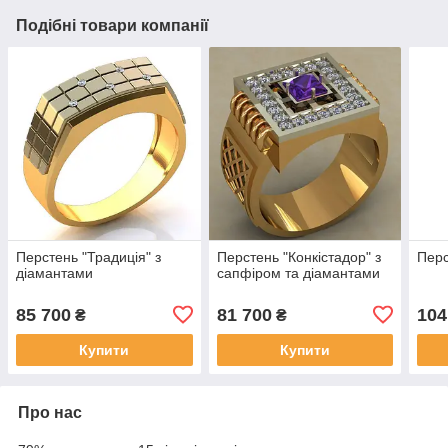
Подібні товари компанії
Перстень "Традиція" з
Перстень "Конкістадор" з
Перс
діамантами
сапфіром та діамантами
85 700
81 700
104
₴
₴
Купити
Купити
Про нас