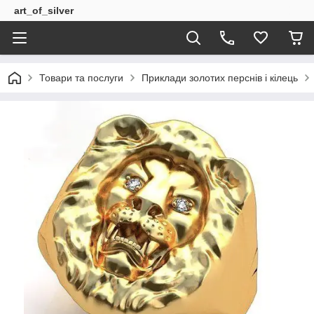
art_of_silver
Товари та послуги
Приклади золотих перснів і кілець