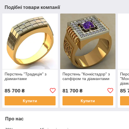
Подібні товари компанії
Перстень "Традиція" з
Перстень "Конкістадор" з
Пер
діамантами
сапфіром та діамантами
"Мон
діа
85 700
81 700
85 
₴
₴
Купити
Купити
Про нас