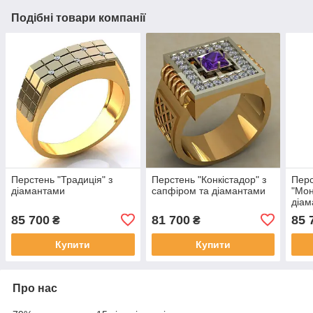
Подібні товари компанії
Перстень "Традиція" з
Перстень "Конкістадор" з
Пер
діамантами
сапфіром та діамантами
"Мон
діа
85 700
81 700
85 
₴
₴
Купити
Купити
Про нас