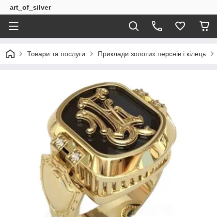
art_of_silver
Товари та послуги
Приклади золотих перснів і кілець