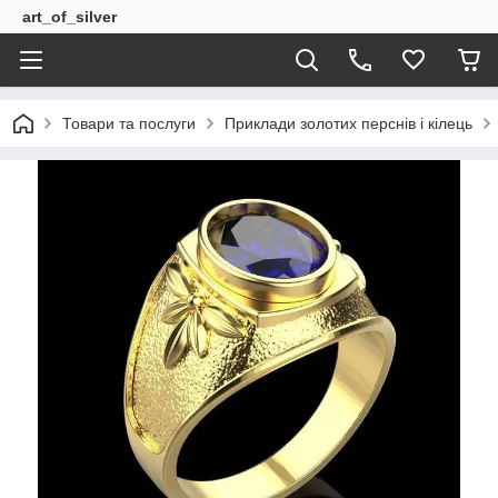
art_of_silver
Товари та послуги
Приклади золотих перснів і кілець