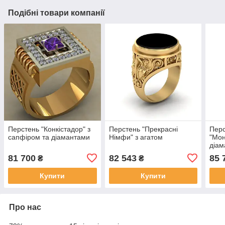
Подібні товари компанії
Перстень "Конкістадор" з
Перстень "Прекрасні
Пер
сапфіром та діамантами
Німфи" з агатом
"Мон
діа
81 700
82 543
85 
₴
₴
Купити
Купити
Про нас