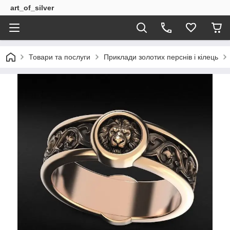
art_of_silver
Товари та послуги
Приклади золотих перснів і кілець