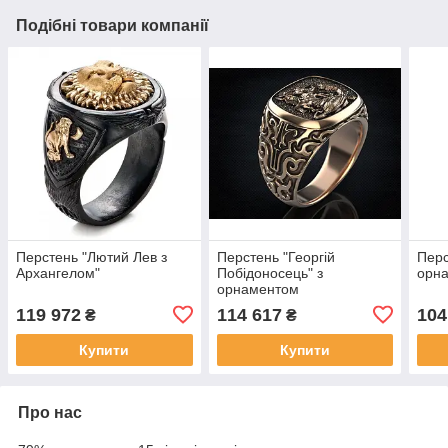
Подібні товари компанії
Перстень "Лютий Лев з
Перстень "Георгій
Перс
Архангелом"
Побідоносець" з
орн
орнаментом
119 972
114 617
104
₴
₴
Купити
Купити
Про нас