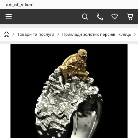
art_of_silver
Товари та послуги
Приклади золотих перснів і кілець