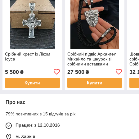
Срібний хрест із Ліком
Срібний підвіс Архангел
Шовк
Ісуса
Михайло та шнурок зі
сріб
срібними вставками
Срiб
хрес
5 500
27 500
32 
₴
₴
та п
Купити
Купити
Про нас
79% позитивних з 15 відгуків за рік
Працює з 12.10.2016
м. Харків