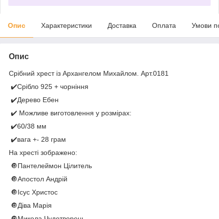
Опис
Характеристики
Доставка
Оплата
Умови п
Опис
Срібний хрест із Архангелом Михайлом. Арт.0181
✔️Срібло 925 + чорніння
✔️Дерево Ебен
✔️ Можливе виготовлення у розмірах:
✔️60/38 мм
✔️вага +- 28 грам
На хресті зображено:
🔘Пантелеймон Цілитель
🔘Апостол Андрій
🔘Ісус Христос
🔘Діва Марія
🔘Микола Чудотворець