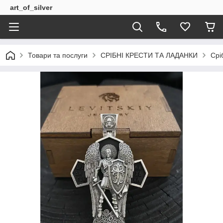
art_of_silver
Товари та послуги
СРІБНІ КРЕСТИ ТА ЛАДАНКИ
Срі