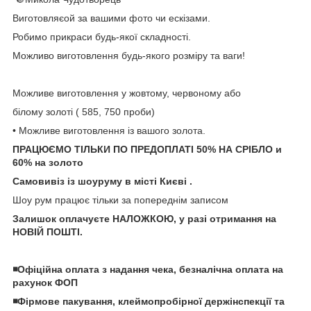
Виготовляєой за вашими фото чи ескізами.
Робимо прикраси будь-якої складності.
Можливо виготовлення будь-якого розміру та ваги!
Можливе виготовлення у жовтому, червоному або
білому золоті ( 585, 750 проби)
• Можливе виготовлення із вашого золота.
ПРАЦЮЄМО ТІЛЬКИ ПО ПРЕДОПЛАТІ 50% НА СРІБЛО и
60% на золото
Самовивіз із шоуруму в місті Києві .
Шоу рум працює тільки за попереднім записом
Залишок оплачуєте НАЛОЖКОЮ, у разі отримання на
НОВІЙ ПОШТІ.
◾️Офіційна оплата з надання чека, безналічна оплата на
рахунок ФОП
◾️Фірмове пакування, клеймопробірної держінспекції та