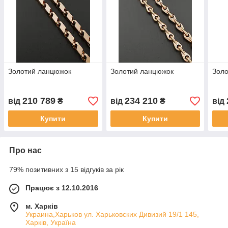
Золотий ланцюжок
Золотий ланцюжок
Зол
210 789
234 210
від
₴
від
₴
від
Купити
Купити
Про нас
79% позитивних з 15 відгуків за рік
Працює з 12.10.2016
м. Харків
Украина,Харьков ул. Харьковских Дивизий 19/1 145,
Харків, Україна