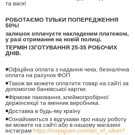
та ваги!
РОБОТАЄМО ТІЛЬКИ ПОПЕРЕДЖЕННЯ
50%!
залишок оплачуєте накладеним платежом,
у разі отримання на новій полиці.
ТЕРМІН ІЗГОТУВАННЯ 25-35 РОБОЧИХ
ДНІВ.
◾️
Офіційна оплата з надання чека, безналічна
оплата на рахунок ФОП
◾️
Також ви можете оплатити товар на сайті за
допомогою банківської картки.
◾️
Фірмове паковання, клеймопробірної
держінсекції та іменник виробника.
◾️
Доставка в будь-яку країну
◾️
Ознайомиться з відгуками про нашу роботу
ви можете на сайті або в нашому магазині
інстаграм
https://instagram.com/art_of_silver?