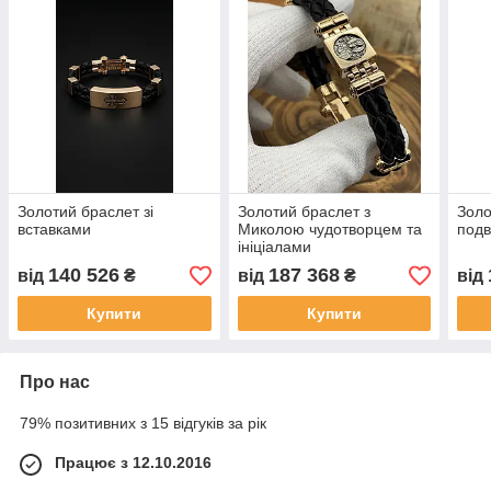
Золотий браслет зі
Золотий браслет з
Золо
вставками
Миколою чудотворцем та
подв
ініціалами
140 526
187 368
від
₴
від
₴
від
Купити
Купити
Про нас
79% позитивних з 15 відгуків за рік
Працює з 12.10.2016