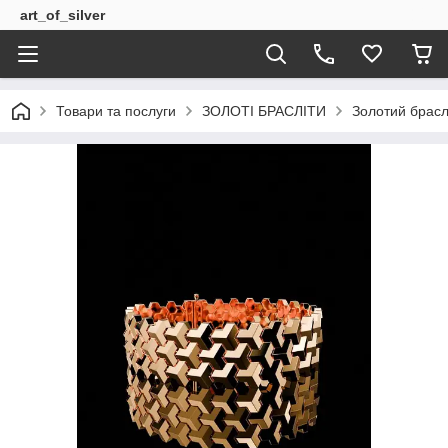
art_of_silver
Товари та послуги
ЗОЛОТІ БРАСЛІТИ
Золотий брас