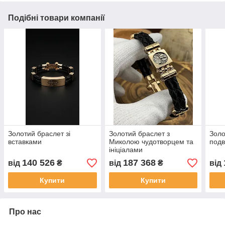
Подібні товари компанії
Золотий браслет зі
Золотий браслет з
Золо
вставками
Миколою чудотворцем та
подв
ініціалами
140 526
187 368
від
₴
від
₴
від
Купити
Купити
Про нас