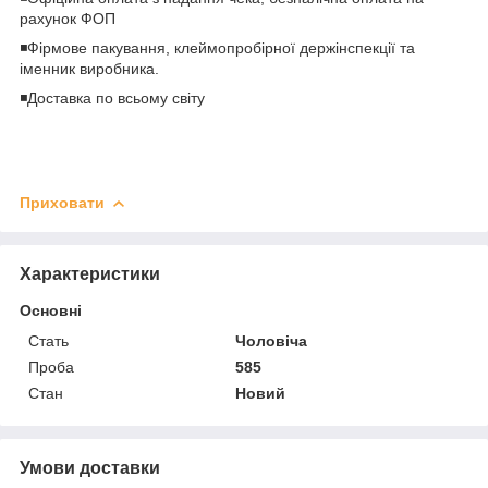
рахунок ФОП
◾️Фірмове пакування, клеймопробірної держінспекції та
іменник виробника.
◾️Доставка по всьому світу
Приховати
Характеристики
Основні
Стать
Чоловіча
Проба
585
Стан
Новий
Умови доставки