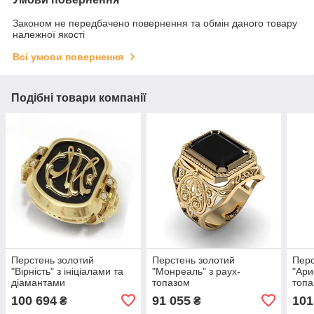
Законом не передбачено повернення та обмін даного товару
належної якості
Всі умови повернення
Подібні товари компанії
Перстень золотий
Перстень золотий
Перс
"Вірність" з ініціалами та
"Монреаль" з раух-
"Ари
діамантами
топазом
топ
100 694
91 055
101
₴
₴