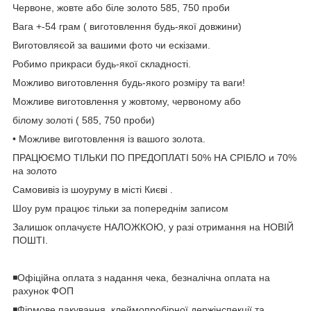
Червоне, жовте або біле золото 585, 750 проби
Вага +-54 грам ( виготовлення будь-якої довжини)
Виготовляєой за вашими фото чи ескізами.
Робимо прикраси будь-якої складності.
Можливо виготовлення будь-якого розміру та ваги!
Можливе виготовлення у жовтому, червоному або
білому золоті ( 585, 750 проби)
• Можливе виготовлення із вашого золота.
ПРАЦЮЄМО ТІЛЬКИ ПО ПРЕДОПЛАТІ 50% НА СРІБЛО и 70%
на золото
Самовивіз із шоуруму в місті Києві .
Шоу рум працює тільки за попереднім записом
Залишок оплачуєте НАЛОЖКОЮ, у разі отримання на НОВІЙ
ПОШТІ.
◾️Офіційна оплата з надання чека, безналічна оплата на
рахунок ФОП
◾️Фірмове пакування, клеймопробірної держінспекції та