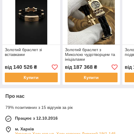
Золотий браслет зі
Золотий браслет з
Золо
вставками
Миколою чудотворцем та
подв
ініціалами
140 526
187 368
від
₴
від
₴
від
Купити
Купити
Про нас
79% позитивних з 15 відгуків за рік
Працює з 12.10.2016
м. Харків
Украина,Харьков ул. Харьковских Дивизий 19/1 145,