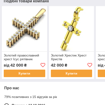
Подібні товари компанії
Золотий православний
Золотий Хрестик Хрест
Золо
хрест Ісус рятівник
Христів
хрес
42 000
42 000
від
₴
₴
від
Купити
Купити
Про нас
79% позитивних з 15 відгуків за рік