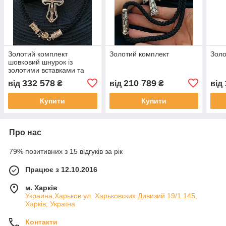
Золотий комплект
Золотий комплект
Золо
шовковий шнурок із
золотими вставками та
золотий хрестик
332 578
210 789
від
₴
від
₴
від
Купити
Купити
Про нас
79% позитивних з 15 відгуків за рік
Працює з 12.10.2016
м. Харків
Украина,Харьков ул. Харьковских Дивизий 19/1 145,
Харків, Україна
Контакти