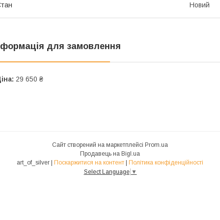
Стан
Новий
нформація для замовлення
іна:
29 650 ₴
Сайт створений на маркетплейсі
Prom.ua
Продавець на Bigl.ua
art_of_silver |
Поскаржитися на контент
|
Політика конфіденційності
Select Language
▼