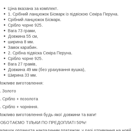
Ціна вказана за комплект.
1️. Срібний ланцюжок Бісмарк із підвіскою Секіра Перуна.
Срібний ланцюжок Бісмарк.
Срібло чорне 925.
Вага 73 грами,
Довжина 55 см,
ширина 8 мм.
Замок карабин.
2️. Срібна підвіска Секіра Перуна.
Срібло чорне 925.
Вага 27 грамів,
Довжина 49 мм (без урахування вушка),
Ширина 33 мм.
ожливе виготовлення:
. Золото
. Срібло + позолота
. Срібло + чорніння.
ожливо виготовлення будь-якої довжини та ваги!
РОБОТАЄМО ТІЛЬКИ ПО ПРЕДОПЛАТІ 50%!
алишок оплачуєте накладеним платежом, у разі отримання на новій