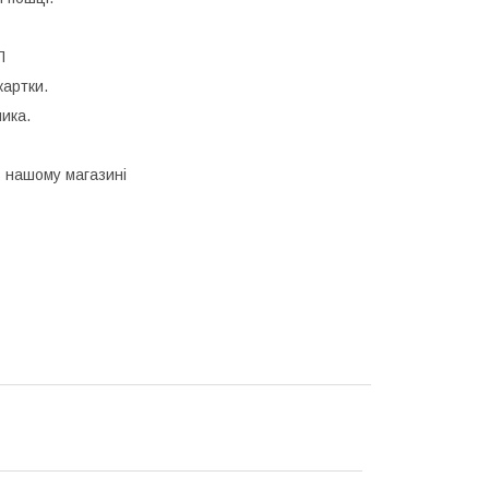
П
картки.
ника.
в нашому магазині