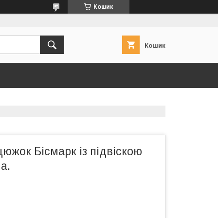
Кошик
Кошик
южок Бісмарк із підвіскою
а.