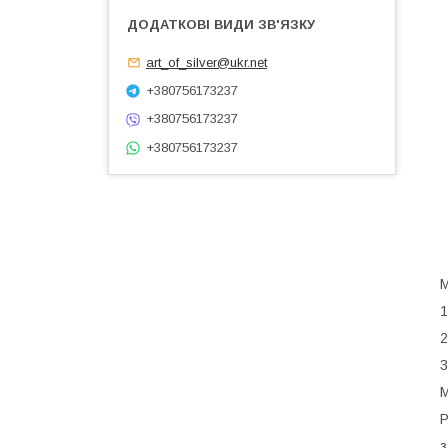
art_of_silver@ukr.net
+380756173237
+380756173237
+380756173237
М
1
2
3
М
з