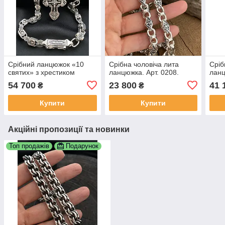
Срібний ланцюжок «10
Срібна чоловіча лита
Сріб
святих» з хрестиком
ланцюжка. Арт. 0208.
ланц
54 700
23 800
41 
₴
₴
Купити
Купити
Акційні пропозиції та новинки
Топ продажів
Подарунок