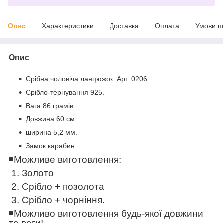
Опис
Характеристики
Доставка
Оплата
Умови п
Опис
Срібна чоловіча ланцюжок. Арт. 0206.
Срібло-тернування 925.
Вага 86 грамів.
Довжина 60 см.
ширина 5,2 мм.
Замок карабин.
◾️
Можливе виготовлення:
1. Золото
2. Срібло + позолота
3. Срібло + чорніння.
◾️
Можливо виготовлення будь-якої довжини
та ваги!