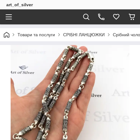
art_of_silver
Товари та послуги
СРІБНІ ЛАНЦЮЖКИ
Срібний чоло