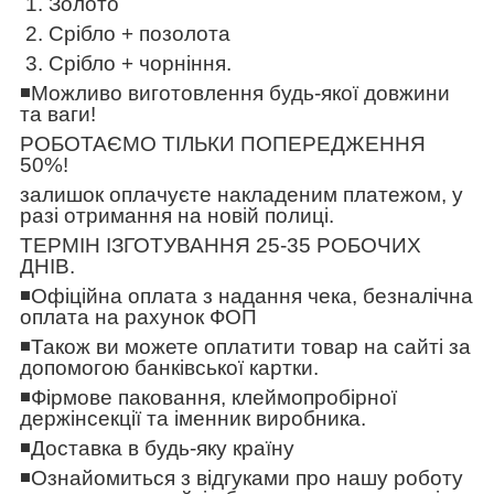
1. Золото
2. Срібло + позолота
3. Срібло + чорніння.
◾️
Можливо виготовлення будь-якої довжини
та ваги!
РОБОТАЄМО ТІЛЬКИ ПОПЕРЕДЖЕННЯ
50%!
залишок оплачуєте накладеним платежом, у
разі отримання на новій полиці.
ТЕРМІН ІЗГОТУВАННЯ 25-35 РОБОЧИХ
ДНІВ.
◾️
Офіційна оплата з надання чека, безналічна
оплата на рахунок ФОП
◾️
Також ви можете оплатити товар на сайті за
допомогою банківської картки.
◾️
Фірмове паковання, клеймопробірної
держінсекції та іменник виробника.
◾️
Доставка в будь-яку країну
◾️
Ознайомиться з відгуками про нашу роботу