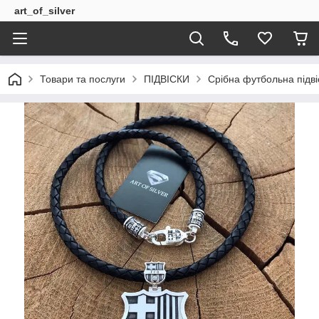
art_of_silver
Товари та послуги
ПІДВІСКИ
Срібна футбольна підві