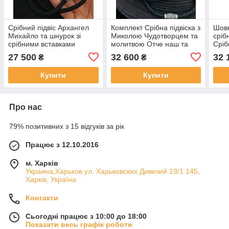
Срібний підвіс Архангел
Комплект Срібна підвіска з
Шовк
Михайло та шнурок зі
Миколою Чудотворцем та
сріб
срібними вставками
молитвою Отче наш та
Срiб
шкіряний шнурок з
хрес
27 500
32 600
32 
₴
₴
православними срібни
та п
Купити
Купити
Про нас
79% позитивних з 15 відгуків за рік
Працює з 12.10.2016
м. Харків
Украина,Харьков ул. Харьковских Дивизий 19/1 145,
Харків, Україна
Контакти
Сьогодні працює з 10:00 до 18:00
Показати весь графік роботи