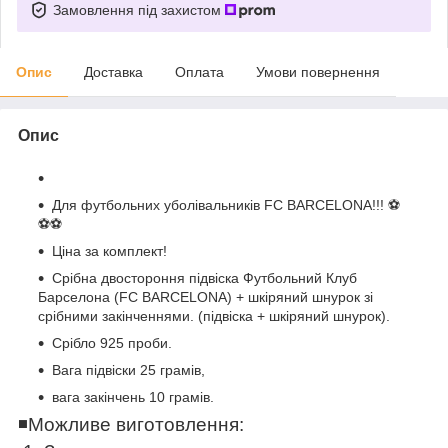
Замовлення під захистом
Опис
Доставка
Оплата
Умови повернення
Опис
Для футбольних уболівальників FC BARСELONA!!! ⚽️
⚽️⚽️
Ціна за комплект!
Срібна двостороння підвіска Футбольний Клуб
Барселона (FC BARСELONA) + шкіряний шнурок зі
срібними закінченнями. (підвіска + шкіряний шнурок).
Срібло 925 проби.
Вага підвіски 25 грамів,
вага закінчень 10 грамів.
◾️
Можливе виготовлення: